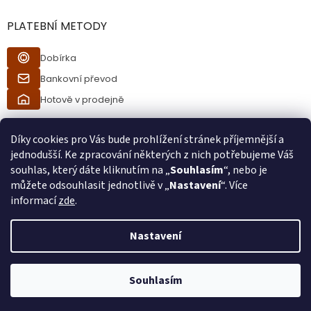
PLATEBNÍ METODY
Dobírka
Bankovní převod
Hotově v prodejně
Díky cookies pro Vás bude prohlížení stránek příjemnější a
jednodušší. Ke zpracování některých z nich potřebujeme Váš
souhlas, který dáte kliknutím na „
Souhlasím
“, nebo je
můžete odsouhlasit jednotlivě v „
Nastavení
“. Více
informací
zde
.
Vytvořil Shoptet
Nastavení
Při procesu objednávání bude ověřeno, zda jste starší 18ti let pomocí
Copyright 2026
Ráj kuřáků
. Všechna práva vyhrazena.
bankovní identity. Při převzetí zboží od kurýra bude také ověřeno, zda
Souhlasím
jste starší 18ti let.
Používáme
ověření věku Adulto