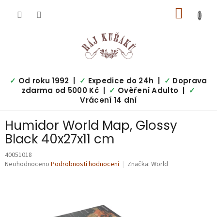
Přejít
NÁKUP
na
obsah
KOŠÍK
✓
Od roku 1992 |
✓
Expedice do 24h |
✓
Doprava
zdarma od 5000 Kč |
✓
Ověření Adulto |
✓
Vrácení 14 dní
Humidor World Map, Glossy
Black 40x27x11 cm
40051018
Průměrné
Neohodnoceno
Podrobnosti hodnocení
Značka:
World
hodnocení
produktu
je
0,0
z