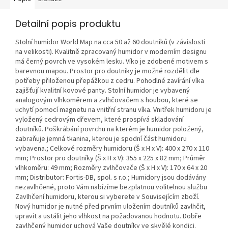
Detailní popis produktu
Stolní humidor World Map na cca 50 až 60 doutníků (v závislosti
na velikosti). Kvalitně zpracovaný humidor v moderním designu
má černý povrch ve vysokém lesku. Víko je zdobené motivem s
barevnou mapou. Prostor pro doutníky je možné rozdělit dle
potřeby přiloženou přepážkou z cedru. Pohodlné zavírání víka
zajišťují kvalitní kovové panty. Stolní humidor je vybavený
analogovým vlhkoměrem a zvlhčovačem s houbou, které se
uchytí pomocí magnetu na vnitřní stranu víka. Vnitřek humidoru je
vyložený cedrovým dřevem, které prospívá skladování
doutníků. Poškrábání povrchu na kterém je humidor položený,
zabraňuje jemná tkanina, kterou je spodní část humidoru
vybavena.; Celkové rozměry humidoru (Š x H x V): 400 x 270 x 110
mm; Prostor pro doutníky (Š x H x V): 355 x 225 x 82 mm; Průměr
vlhkoměru: 49 mm; Rozměry zvlhčovače (Š x H x V): 170 x 64 x 20
mm; Distributor: Fortis-DB, spol. s r.o.; Humidory jsou dodávány
nezavlhčené, proto Vám nabízíme bezplatnou volitelnou službu
Zavlhčení humidoru, kterou si vyberete v Souvisejícím zboží.
Nový humidor je nutné před prvním uložením doutníků zavlhčit,
upravit a ustálit jeho vlhkost na požadovanou hodnotu. Dobře
zavlhčený humidor uchová Vaše doutníky ve skvělé kondici.