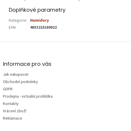
Doplňkové parametry
Kategorie
:
Humidory
EAN
:
4033215169022
Z
á
p
a
Informace pro vás
t
Jak nakupovat
í
Obchodní podmínky
GDPR
Prodejna - virtuální prohlídka
Kontakty
Vrácení zboží
Reklamace