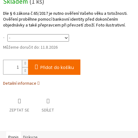
Skladem
(1 ks)
cena:
-
Můžeme doručit do:
11.8.2026
Přidat do košíku
Detailní informace
ZEPTAT SE
SDÍLET
Popis
Diskuze