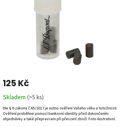
5
hvězdiček.
125 Kč
Měrná
Skladem
(>5 ks)
cena: