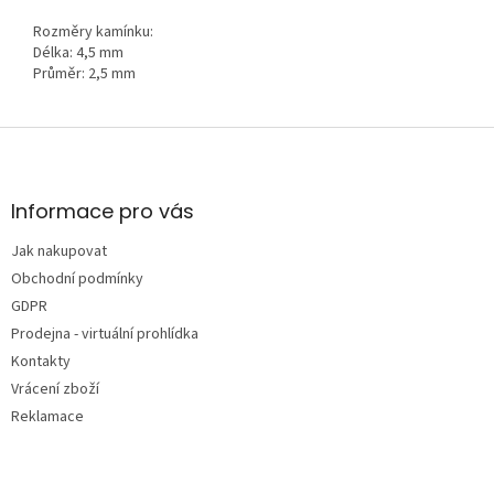
Rozměry kamínku:
Délka: 4,5 mm
Průměr: 2,5 mm
Z
á
p
a
Informace pro vás
t
Jak nakupovat
í
Obchodní podmínky
GDPR
Prodejna - virtuální prohlídka
Kontakty
Vrácení zboží
Reklamace