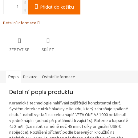
Přidat do košíku
Detailní informace
ZEPTAT SE
SDÍLET
Popis
Diskuze
Ostatní informace
Detailní popis produktu
Keramická technologie nahřívání zajišťující konzistentní chuť.
Systém detekce nízké hladiny e-liquidu, který zabraňuje spálené
chuti. 1 nabití vystačí na celou náplň VEEV ONE.Až 1000 potáhnutí
v jedné náplni (odhad při potáhnutí trvající 1s). Baterie o kapacitě
450 mAh (lze nabít za méně než 45 minut díky originální USB-C
nabíječce). Rozlišení příchutí podle barevných kroužků na