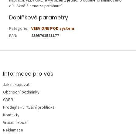
náplních. VEEV ONE je vyroben z jednoho odolného hliníkového
dílu.Skvělá cena za potáhnutí.
Doplňkové parametry
Kategorie
:
VEEV ONE POD system
EAN
:
8595701581177
Z
á
p
a
Informace pro vás
t
Jak nakupovat
í
Obchodní podmínky
GDPR
Prodejna - virtuální prohlídka
Kontakty
Vrácení zboží
Reklamace