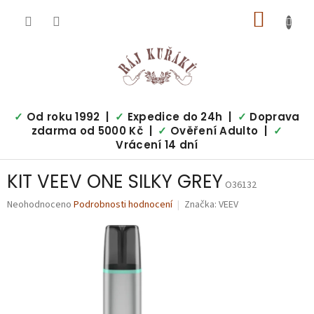
Přejít
NÁKUP
na
obsah
KOŠÍK
✓
Od roku 1992 |
✓
Expedice do 24h |
✓
Doprava
zdarma od 5000 Kč |
✓
Ověření Adulto |
✓
Vrácení 14 dní
KIT VEEV ONE SILKY GREY
O36132
Průměrné
Neohodnoceno
Podrobnosti hodnocení
Značka:
VEEV
hodnocení
produktu
je
0,0
z
5
hvězdiček.