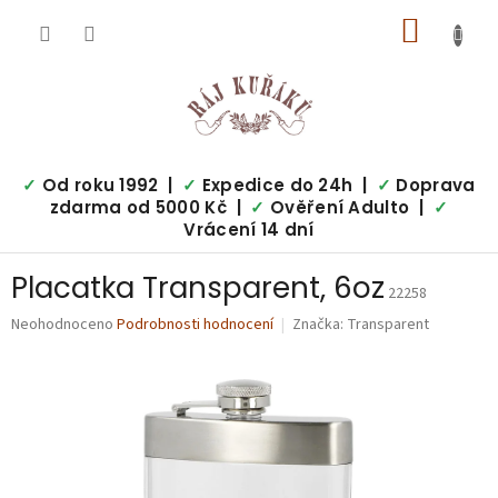
Přejít
NÁKUP
na
obsah
KOŠÍK
✓
Od roku 1992 |
✓
Expedice do 24h |
✓
Doprava
zdarma od 5000 Kč |
✓
Ověření Adulto |
✓
Vrácení 14 dní
Placatka Transparent, 6oz
22258
Průměrné
Neohodnoceno
Podrobnosti hodnocení
Značka:
Transparent
hodnocení
produktu
je
0,0
z
5
hvězdiček.