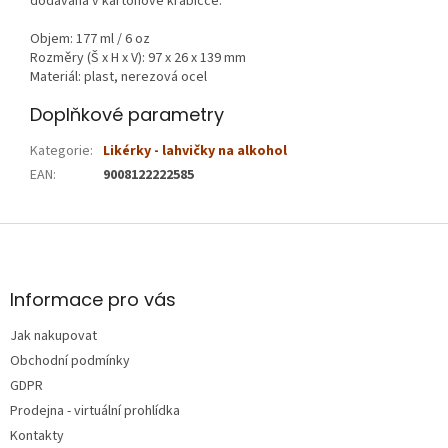
dodávaná v kartonové krabičce.
Objem: 177 ml / 6 oz
Rozměry (Š x H x V): 97 x 26 x 139 mm
Materiál: plast, nerezová ocel
Doplňkové parametry
Kategorie
:
Likérky - lahvičky na alkohol
EAN
:
9008122222585
Z
á
p
a
Informace pro vás
t
Jak nakupovat
í
Obchodní podmínky
GDPR
Prodejna - virtuální prohlídka
Kontakty