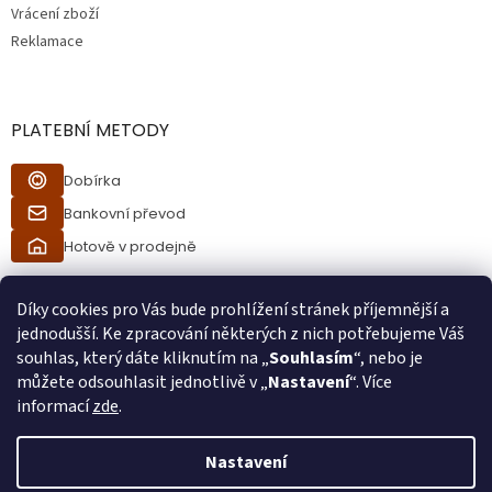
Vrácení zboží
Reklamace
PLATEBNÍ METODY
Dobírka
Bankovní převod
Hotově v prodejně
Díky cookies pro Vás bude prohlížení stránek příjemnější a
jednodušší. Ke zpracování některých z nich potřebujeme Váš
souhlas, který dáte kliknutím na „
Souhlasím
“, nebo je
můžete odsouhlasit jednotlivě v „
Nastavení
“. Více
informací
zde
.
Vytvořil Shoptet
Nastavení