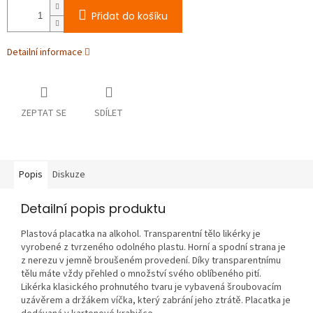
Přidat do košíku
Detailní informace
ZEPTAT SE
SDÍLET
Popis
Diskuze
Detailní popis produktu
Plastová placatka na alkohol. Transparentní tělo likérky je
vyrobené z tvrzeného odolného plastu. Horní a spodní strana je
z nerezu v jemně broušeném provedení. Díky transparentnímu
tělu máte vždy přehled o množství svého oblíbeného pití.
Likérka klasického prohnutého tvaru je vybavená šroubovacím
uzávěrem a držákem víčka, který zabrání jeho ztrátě. Placatka je