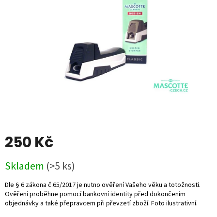
5
hvězdiček.
250 Kč
Měrná
Skladem
(>5 ks)
cena: