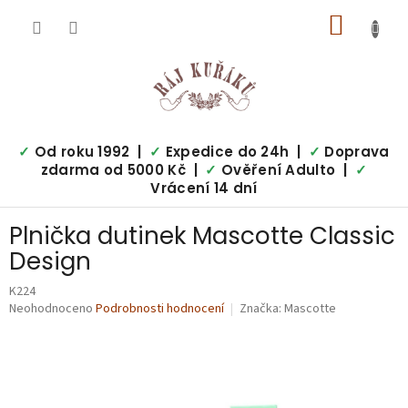
Přejít
NÁKUP
na
obsah
KOŠÍK
✓
Od roku 1992 |
✓
Expedice do 24h |
✓
Doprava
zdarma od 5000 Kč |
✓
Ověření Adulto |
✓
Vrácení 14 dní
Plnička dutinek Mascotte Classic
Design
K224
Průměrné
Neohodnoceno
Podrobnosti hodnocení
Značka:
Mascotte
hodnocení
produktu
je
0,0
z