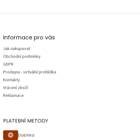
Z
á
p
a
Informace pro vás
t
Jak nakupovat
í
Obchodní podmínky
GDPR
Prodejna - virtuální prohlídka
Kontakty
Vrácení zboží
Reklamace
PLATEBNÍ METODY
Dobírka