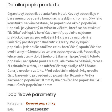
Detailní popis produktu
Cigaretový popelník do auta Faro Metal. Kovový popelník je v
barevném provedení v kombinaci s lesklým chromem. Díky jeho
konstrukci se Vám nestane, že popel bude okolo popelníku.
Popelník je vybavený uzavíracím víčkem, které se po stisknutí
"tlačítka" odklopí. V horní části uvnitř popelníku najdeme
praktickou spirálu pro odložení 1-2 cigaret a naproti ní je
umístěný prostor pro "zhasnutí" cigarety. Pro vysypání
popelníku jednoduše otočíme celou horní částí, spodní část se
uvolní a my můžeme prostor pro popel vyprázdnit. Popelník je
lehce umístitelný do běžného držáku na nápoje. Využití tohoto
popelníku nenajdete pouze v autě, ale třeba na balkóně, terase
či zahradním altánu, kde udržení čistoty okolí je též žádané.
Cena je uvedena za 1 ks. Před odesláním objednávky uveďte
číslo barevného provedení do poznámky. Rozměry: Výška
zavřeného popelníku: 98 mm Výška otevřeného popelníku: 145
mm. Průměr popelníku: 67 mm
Doplňkové parametry
Kategorie
:
Kovové popelníky
EAN
:
9010151003257