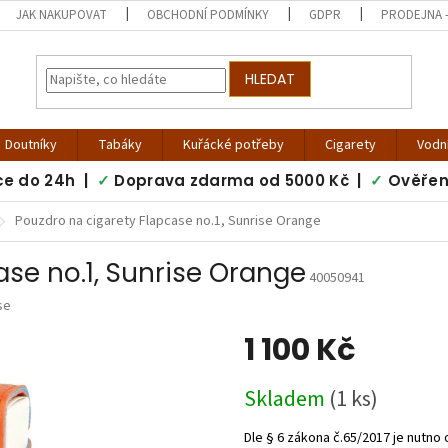
JAK NAKUPOVAT
OBCHODNÍ PODMÍNKY
GDPR
PRODEJNA -
HLEDAT
Doutníky
Tabáky
Kuřácké potřeby
Cigarety
Vodn
ce do 24h |
✓
Doprava zdarma od 5000 Kč |
✓
Ověřen
Pouzdro na cigarety Flapcase no.1, Sunrise Orange
ase no.1, Sunrise Orange
40050941
se
1 100 Kč
Měrná
Skladem
(1 ks)
cena: