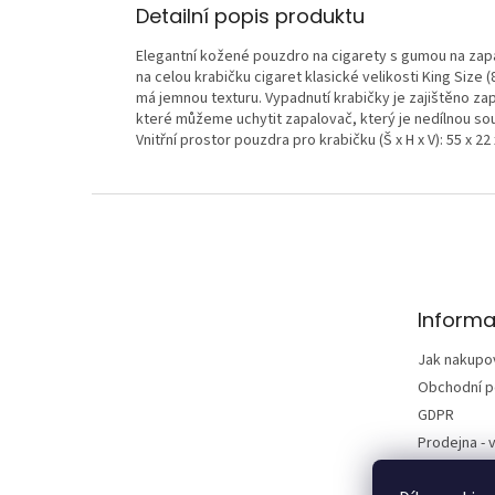
Detailní popis produktu
Elegantní kožené pouzdro na cigarety s gumou na zap
na celou krabičku cigaret klasické velikosti King Size
má jemnou texturu. Vypadnutí krabičky je zajištěno z
které můžeme uchytit zapalovač, který je nedílnou sou
Vnitřní prostor pouzdra pro krabičku (Š x H x V): 55 x 2
Z
á
p
a
t
Informa
í
Jak nakupo
Obchodní 
GDPR
Prodejna - v
Kontakty