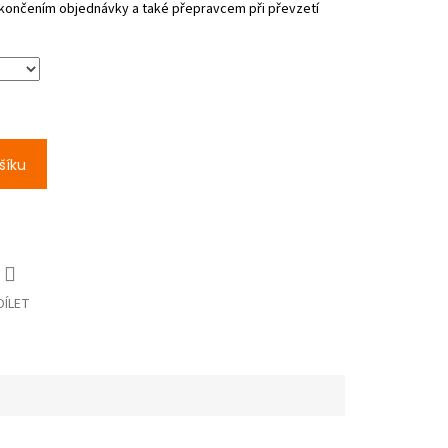
šíku
DÍLET