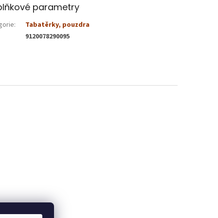
lňkové parametry
gorie
:
Tabatěrky, pouzdra
9120078290095