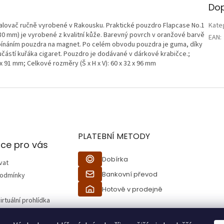
Dop
alovač ručně vyrobené v Rakousku. Praktické pouzdro Flapcase No.1
Kate
 (80 mm) je vyrobené z kvalitní kůže. Barevný povrch v oranžové barvě
EAN
:
apínáním pouzdra na magnet. Po celém obvodu pouzdra je guma, díky
částí kuřáka cigaret. Pouzdro je dodávané v dárkové krabičce.;
2 x 91 mm; Celkové rozměry (Š x H x V): 60 x 32 x 96 mm
PLATEBNÍ METODY
ce pro vás
Dobírka
vat
Bankovní převod
podmínky
Hotově v prodejně
irtuální prohlídka