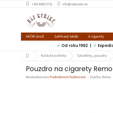
Přejít
+420 608672731
info@rajkuraku.eu
na
obsah
AKČNÍ zboží
Zahřívaný tabák
E-cigarety
✓
Od roku 1992 |
✓
Expedi
Domů
Kuřácké potřeby
Tabatěrky, pouzdra
Pouzdro na cigarety Remo 
Průměrné
Neohodnoceno
Podrobnosti hodnocení
Značka:
Remo
hodnocení
produktu
je
0,0
z
5
hvězdiček.