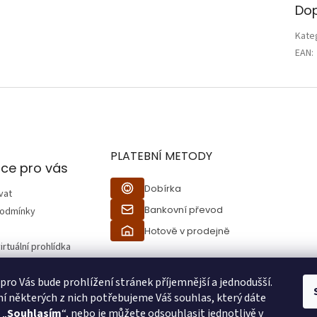
Dop
Kate
EAN
:
PLATEBNÍ METODY
ce pro vás
Dobírka
vat
Bankovní převod
podmínky
Hotově v prodejně
irtuální prohlídka
 pro Vás bude prohlížení stránek příjemnější a jednodušší.
ží
í některých z nich potřebujeme Váš souhlas, který dáte
 „
Souhlasím
“, nebo je můžete odsouhlasit jednotlivě v