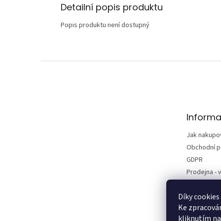
Detailní popis produktu
Popis produktu není dostupný
Z
á
p
a
t
Informa
í
Jak nakupo
Obchodní 
GDPR
Prodejna - v
Kontakty
Díky cookies
Vrácení zbo
Ke zpracován
Reklamace
kliknutím na