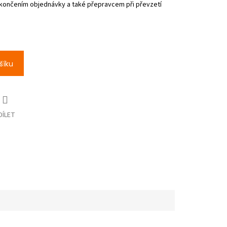
šíku
DÍLET