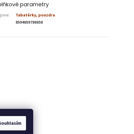
lňkové parametry
gorie
:
Tabatěrky, pouzdra
8594059788658
Souhlasím