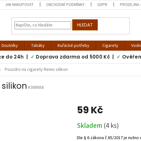
JAK NAKUPOVAT
OBCHODNÍ PODMÍNKY
GDPR
PRODEJNA -
HLEDAT
Doutníky
Tabáky
Kuřácké potřeby
Cigarety
Vodn
ce do 24h |
✓
Doprava zdarma od 5000 Kč |
✓
Ověřen
Pouzdro na cigarety Remo silikon
silikon
K388658
59 Kč
Měrná
Skladem
(4 ks)
cena: