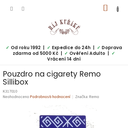
Přejít
NÁKUP
na
obsah
KOŠÍK
✓
Od roku 1992 |
✓
Expedice do 24h |
✓
Doprava
zdarma od 5000 Kč |
✓
Ověření Adulto |
✓
Vrácení 14 dní
Pouzdro na cigarety Remo
Sillibox
K317010
Průměrné
Neohodnoceno
Podrobnosti hodnocení
Značka:
Remo
hodnocení
produktu
je
0,0
z