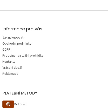
Z
á
p
a
Informace pro vás
t
Jak nakupovat
í
Obchodní podmínky
GDPR
Prodejna - virtuální prohlídka
Kontakty
Vrácení zboží
Reklamace
PLATEBNÍ METODY
Dobírka