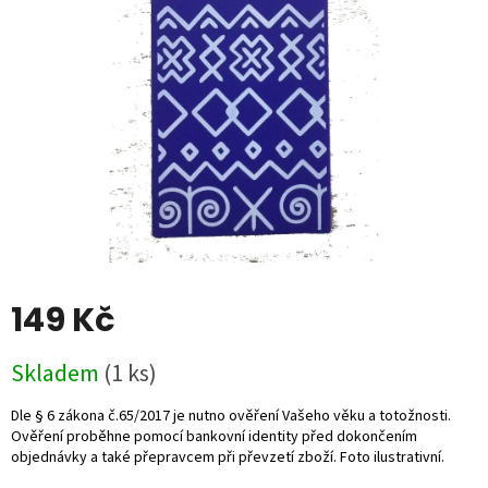
5
hvězdiček.
149 Kč
Měrná
Skladem
(1 ks)
cena: