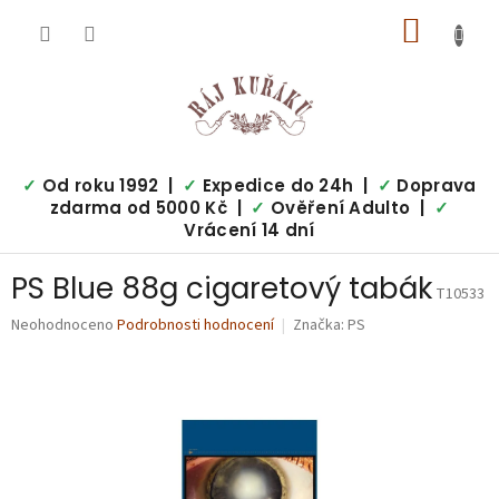
Přejít
NÁKUP
na
obsah
KOŠÍK
✓
Od roku 1992 |
✓
Expedice do 24h |
✓
Doprava
zdarma od 5000 Kč |
✓
Ověření Adulto |
✓
Vrácení 14 dní
PS Blue 88g cigaretový tabák
T10533
Průměrné
Neohodnoceno
Podrobnosti hodnocení
Značka:
PS
hodnocení
produktu
je
0,0
z
5
hvězdiček.