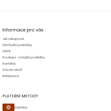
Z
á
p
a
Informace pro vás
t
Jak nakupovat
í
Obchodní podmínky
GDPR
Prodejna - virtuální prohlídka
Kontakty
Vrácení zboží
Reklamace
PLATEBNÍ METODY
Dobírka