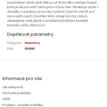
Uzavíratelný sáček udrží vlhkost až 90 dní díky zvlhčující houbě,
která je ukrytá uvnitř sáčku pod vrstvou folie. Vhodné je sáček s
doutníky cca jednou za dva dny vyvětrat. Stačí ho otevřít na 5
min a opět uzavřít. Doutníky tímto získají čerstvý vzduch,
eliminujeme vznik plísně a nežádané převlhčení doutníků.
Rozměry sáčku 26x15,5cm.
Doplňkové parametry
Kategorie
:
Humidory
EAN
:
059980
Z
á
p
a
Informace pro vás
t
Jak nakupovat
í
Obchodní podmínky
GDPR
Prodejna - virtuální prohlídka