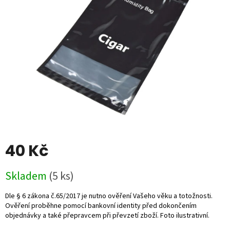
5
hvězdiček.
40 Kč
Měrná
Skladem
(5 ks)
cena: