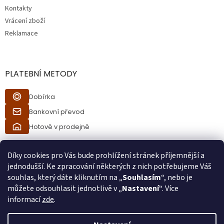
Kontakty
Vrácení zboží
Reklamace
PLATEBNÍ METODY
Dobírka
Bankovní převod
Hotově v prodejně
Díky cookies pro Vás bude prohlížení stránek příjemnější a
jednodušší. Ke zpracování některých z nich potřebujeme Váš
souhlas, který dáte kliknutím na „
Souhlasím
“, nebo je
můžete odsouhlasit jednotlivě v „
Nastavení
“. Více
informací
zde
.
Vytvořil Shoptet