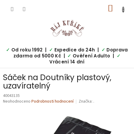
Přejít
NÁKUP
na
obsah
KOŠÍK
✓
Od roku 1992 |
✓
Expedice do 24h |
✓
Doprava
zdarma od 5000 Kč |
✓
Ověření Adulto |
✓
Vrácení 14 dní
Sáček na Doutníky plastový,
uzavíratelný
40043135
Průměrné
Neohodnoceno
Podrobnosti hodnocení
Značka:
.
hodnocení
produktu
je
0,0
z