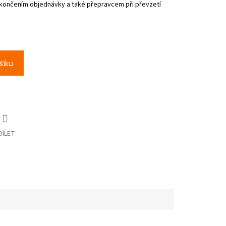
šíku
DÍLET