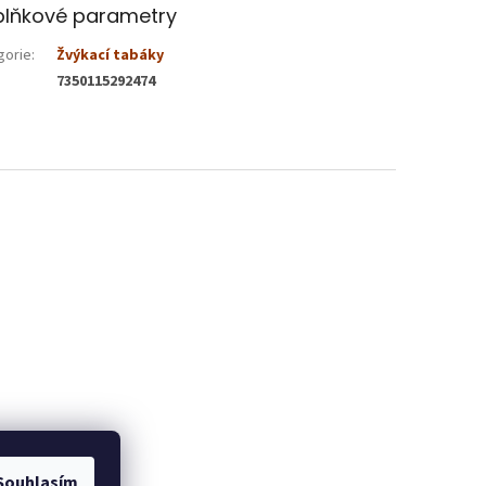
lňkové parametry
gorie
:
Žvýkací tabáky
7350115292474
Souhlasím