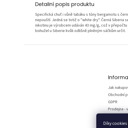
Detailní popis produktu
Specifická chuť i vůně tabáku s tóny bergamotu s černý
nepouští. Jedná se totiž o ''white dry''. Černá Siberi
nikotinu je výrobcem udáván 43 mg/g, což v přepočtu 
bohužel u Siberie kvůli odlišně plněným sáčkům určit.
Z
á
p
a
t
Informa
í
Jak nakupo
Obchodní 
GDPR
Prodejna - v
Kontakty
Díky cookies
Vrácení zbo