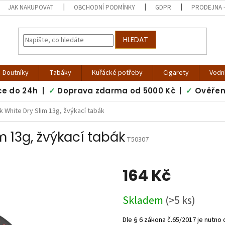
JAK NAKUPOVAT
OBCHODNÍ PODMÍNKY
GDPR
PRODEJNA -
HLEDAT
Doutníky
Tabáky
Kuřácké potřeby
Cigarety
Vodn
ce do 24h |
✓
Doprava zdarma od 5000 Kč |
✓
Ověřen
ck White Dry Slim 13g, žvýkací tabák
m 13g, žvýkací tabák
T50307
164 Kč
Měrná
Skladem
(>5 ks)
cena: