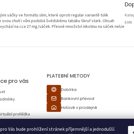
Dop
mi sáčky ve formátu slim, které oproti regular variantě tolik
Kate
a se svou chutí i vůni podobá švédskému tabáku Skruf stark. Obsah
EAN
:
vychází na cca 27 mg/sáček. Přesné množství nikotinu na sáček nelze
PLATEBNÍ METODY
ce pro vás
Dobírka
vat
Bankovní převod
podmínky
Hotově v prodejně
irtuální prohlídka
 pro Vás bude prohlížení stránek příjemnější a jednodušší.
ží