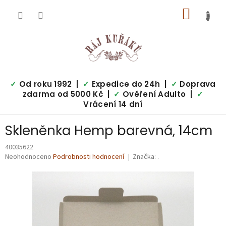
Přejít
NÁKUP
na
obsah
KOŠÍK
✓
Od roku 1992 |
✓
Expedice do 24h |
✓
Doprava
zdarma od 5000 Kč |
✓
Ověření Adulto |
✓
Vrácení 14 dní
Skleněnka Hemp barevná, 14cm
40035622
Průměrné
Neohodnoceno
Podrobnosti hodnocení
Značka:
.
hodnocení
produktu
je
0,0
z
5
hvězdiček.