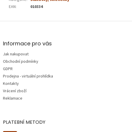
EAN
:
010334
Z
á
p
a
Informace pro vás
t
Jak nakupovat
í
Obchodní podmínky
GDPR
Prodejna - virtuální prohlídka
Kontakty
Vrácení zboží
Reklamace
PLATEBNÍ METODY