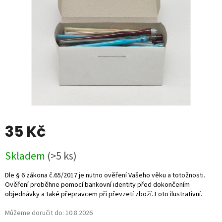
35 Kč
Měrná
Skladem
(>5 ks)
cena:
Můžeme doručit do:
10.8.2026