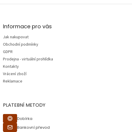
Z
á
p
a
Informace pro vás
t
Jak nakupovat
í
Obchodní podmínky
GDPR
Prodejna - virtuální prohlídka
Kontakty
Vrácení zboží
Reklamace
PLATEBNÍ METODY
Dobírka
Bankovní převod