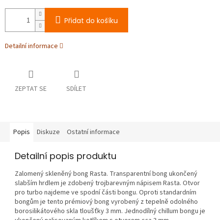
Přidat do košíku
Detailní informace
ZEPTAT SE
SDÍLET
Popis
Diskuze
Ostatní informace
Detailní popis produktu
Zalomený skleněný bong Rasta. Transparentní bong ukončený
slabším hrdlem je zdobený trojbarevným nápisem Rasta. Otvor
pro turbo najdeme ve spodní části bongu. Oproti standardním
bongům je tento prémiový bong vyrobený z tepelně odolného
borosilikátového skla tloušťky 3 mm. Jednodílný chillum bongu je