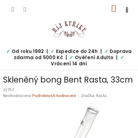
Přejít
NÁKUP
na
obsah
KOŠÍK
✓
Od roku 1992 |
✓
Expedice do 24h |
✓
Doprava
zdarma od 5000 Kč |
✓
Ověření Adulto |
✓
Vrácení 14 dní
Skleněný bong Bent Rasta, 33cm
31757
Průměrné
Neohodnoceno
Podrobnosti hodnocení
Značka:
Rasta
hodnocení
produktu
je
0,0
z
5
hvězdiček.