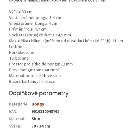
ukončený nalisovaným kotlíkem s otvorem cca 3 mm.
Výška: 33 cm
Vnitřní průměr bongu: 3,4 cm
Vnější průměr bongu: 4 cm
Průměr hrdla: 4,7 cm
Socket (zábrus) chillumu: 14,5 mm
Max. délka chillumu (měřeno od dosedací kónické části): 11 cm
Led: ne
Perkolace: ne
Turbo: ano
Prostor pro sítko do bongu: 12 mm
Barva bongu: transparentní
Materiál: borosilikátové sklo
Balení: kartonová krabice
Doplňkové parametry
Kategorie
:
Bongy
EAN
:
9010210048762
Materiál
:
Sklo
Výška
:
30 - 34 cm