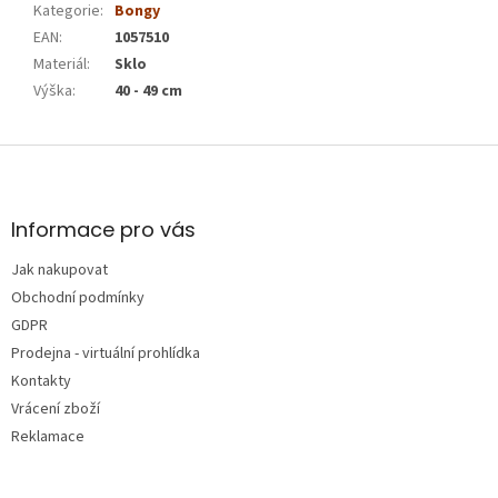
Kategorie
:
Bongy
EAN
:
1057510
Materiál
:
Sklo
Výška
:
40 - 49 cm
Z
á
p
a
Informace pro vás
t
Jak nakupovat
í
Obchodní podmínky
GDPR
Prodejna - virtuální prohlídka
Kontakty
Vrácení zboží
Reklamace