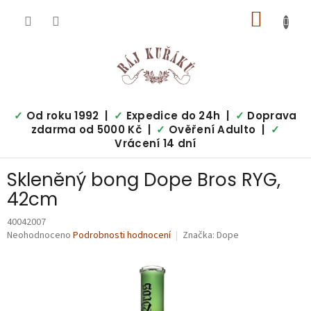
Přejít
NÁKUP
na
obsah
KOŠÍK
✓
Od roku 1992 |
✓
Expedice do 24h |
✓
Doprava
zdarma od 5000 Kč |
✓
Ověření Adulto |
✓
Vrácení 14 dní
Skleněný bong Dope Bros RYG,
42cm
40042007
Průměrné
Neohodnoceno
Podrobnosti hodnocení
Značka:
Dope
hodnocení
produktu
je
0,0
z