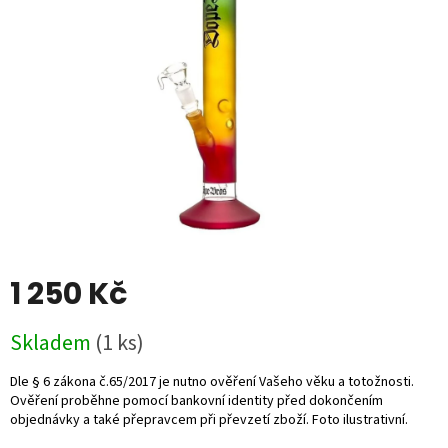
5
hvězdiček.
1 250 Kč
Měrná
Skladem
(1 ks)
cena: