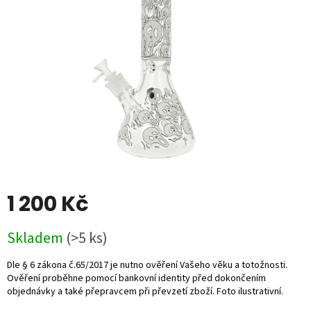
5
hvězdiček.
1 200 Kč
Měrná
Skladem
(>5 ks)
cena: