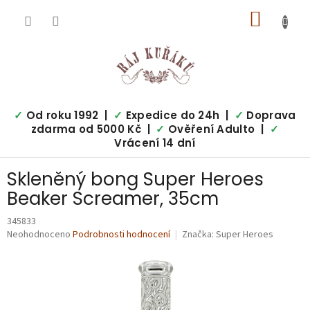
Přejít
NÁKUP
na
obsah
KOŠÍK
✓
Od roku 1992 |
✓
Expedice do 24h |
✓
Doprava
zdarma od 5000 Kč |
✓
Ověření Adulto |
✓
Vrácení 14 dní
Skleněný bong Super Heroes
Beaker Screamer, 35cm
345833
Průměrné
Neohodnoceno
Podrobnosti hodnocení
Značka:
Super Heroes
hodnocení
produktu
je
0,0
z