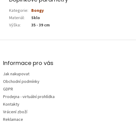
Kategorie
:
Bongy
Materiál
:
Sklo
Výška
:
35 - 39 cm
Z
á
p
a
Informace pro vás
t
Jak nakupovat
í
Obchodní podmínky
GDPR
Prodejna - virtuální prohlídka
Kontakty
Vrácení zboží
Reklamace