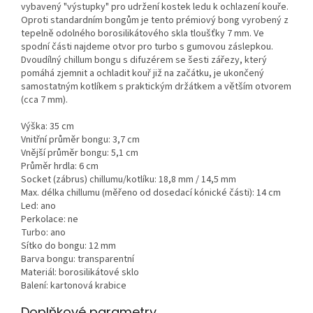
vybavený "výstupky" pro udržení kostek ledu k ochlazení kouře.
Oproti standardním bongům je tento prémiový bong vyrobený z
tepelně odolného borosilikátového skla tloušťky 7 mm. Ve
spodní části najdeme otvor pro turbo s gumovou záslepkou.
Dvoudílný chillum bongu s difuzérem se šesti zářezy, který
pomáhá zjemnit a ochladit kouř již na začátku, je ukončený
samostatným kotlíkem s praktickým držátkem a větším otvorem
(cca 7 mm).
Výška: 35 cm
Vnitřní průměr bongu: 3,7 cm
Vnější průměr bongu: 5,1 cm
Průměr hrdla: 6 cm
Socket (zábrus) chillumu/kotlíku: 18,8 mm / 14,5 mm
Max. délka chillumu (měřeno od dosedací kónické části): 14 cm
Led: ano
Perkolace: ne
Turbo: ano
Sítko do bongu: 12 mm
Barva bongu: transparentní
Materiál: borosilikátové sklo
Balení: kartonová krabice
Doplňkové parametry