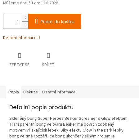
Můžeme doručit do:
12.8.2026
Přidat do košíku
Detailní informace
ZEPTAT SE
SDÍLET
Popis
Diskuze
Ostatní informace
Detailní popis produktu
Skleněný bong Super Heroes Beaker Screamer s Glow efektem.
Transparentní bong ve tvaru Beaker má povrch zdobený
motivem vřískajících lebek. Díky efektu Glow in the Dark lebky
bong ve tmě rozzáří. Ice bong ukončený silným hrdlem je