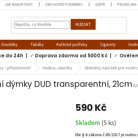
JAK NAKUPOVAT
OBCHODNÍ PODMÍNKY
GDPR
PRODEJNA -
HLEDAT
Doutníky
Tabáky
Kuřácké potřeby
Cigarety
Vodn
ce do 24h |
✓
Doprava zdarma od 5000 Kč |
✓
Ověřen
y - příslušenství
Hadice, náustky
Skleněný náústek pro vodní 
ní dýmky DUD transparentní, 21cm
02
590 Kč
Měrná
Skladem
(5 ks)
cena: