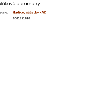
lňkové parametry
gorie
:
Hadice, náústky k VD
0001271610