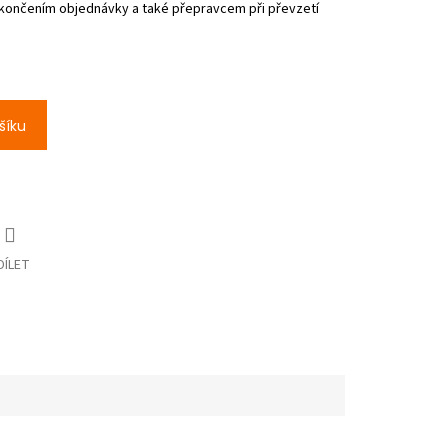
šíku
DÍLET