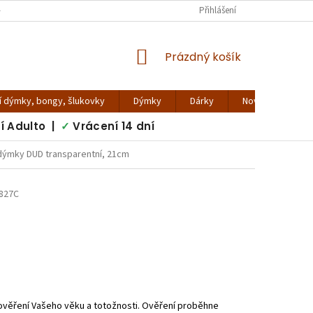
 VIRTUÁLNÍ PROHLÍDKA
KONTAKTY
VRÁCENÍ ZBOŽÍ
Přihlášení
REKLAMA
NÁKUPNÍ
Prázdný košík
KOŠÍK
í dýmky, bongy, šlukovky
Dýmky
Dárky
Novinky - blog
í Adulto |
✓
Vrácení 14 dní
dýmky DUD transparentní, 21cm
827C