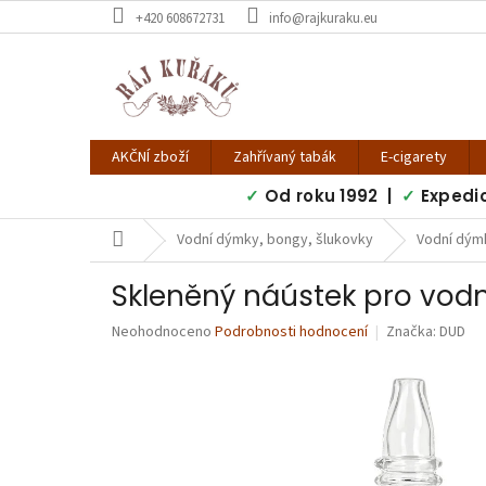
Přejít
+420 608672731
info@rajkuraku.eu
na
obsah
AKČNÍ zboží
Zahřívaný tabák
E-cigarety
✓
Od roku 1992 |
✓
Expedi
Domů
Vodní dýmky, bongy, šlukovky
Vodní dýmk
Skleněný náústek pro vod
Průměrné
Neohodnoceno
Podrobnosti hodnocení
Značka:
DUD
hodnocení
produktu
je
0,0
z
5
hvězdiček.