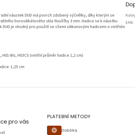
Dop
radní náustek DUD má povrch zdobený výčnělky, díky kterým se
Kate
alitního borosilikátového skla tloušťky 3 mm. Hadice se k náustku
EAN
:
tek DUD je vhodný pro použití se všemi silikonovými hadicemi o vnitřním
, H01-BG, H03CS (vnitřní průměr hadice 1,2 cm)
adice: 1,25 cm
PLATEBNÍ METODY
ce pro vás
Dobírka
vat