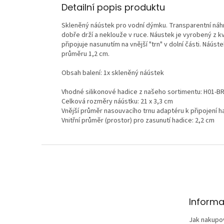
Detailní popis produktu
Skleněný náústek pro vodní dýmku. Transparentní náh
dobře drží a neklouže v ruce. Náustek je vyrobený z kv
připojuje nasunutím na vnější "trn" v dolní části. Náús
průměru 1,2 cm.
Obsah balení: 1x skleněný náústek
Vhodné silikonové hadice z našeho sortimentu: H01-BR
Celková rozměry náústku: 21 x 3,3 cm
Vnější průměr nasouvacího trnu adaptéru k připojení h
Vnitřní průměr (prostor) pro zasunutí hadice: 2,2 cm
Z
á
p
a
t
Informa
í
Jak nakupo