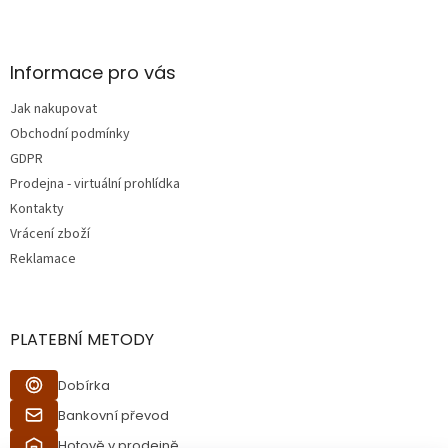
Z
á
p
a
Informace pro vás
t
Jak nakupovat
í
Obchodní podmínky
GDPR
Prodejna - virtuální prohlídka
Kontakty
Vrácení zboží
Reklamace
PLATEBNÍ METODY
Dobírka
Bankovní převod
Hotově v prodejně