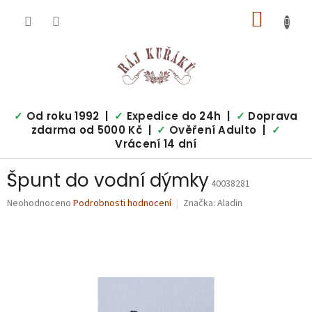
Přejít
NÁKUP
na
obsah
KOŠÍK
✓
Od roku 1992 |
✓
Expedice do 24h |
✓
Doprava
zdarma od 5000 Kč |
✓
Ověření Adulto |
✓
Vrácení 14 dní
Špunt do vodní dýmky
40038281
Průměrné
Neohodnoceno
Podrobnosti hodnocení
Značka:
Aladin
hodnocení
produktu
je
0,0
z
5
hvězdiček.