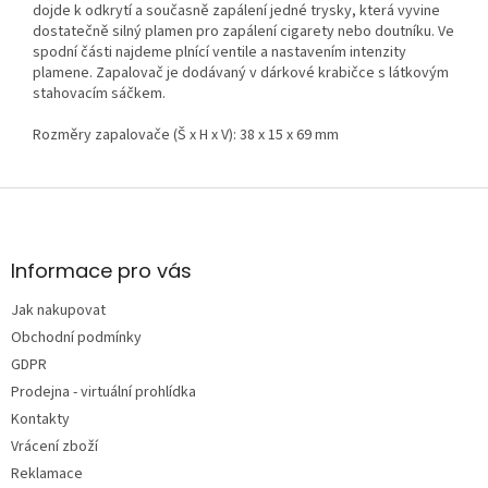
dojde k odkrytí a současně zapálení jedné trysky, která vyvine
dostatečně silný plamen pro zapálení cigarety nebo doutníku. Ve
spodní části najdeme plnící ventile a nastavením intenzity
plamene. Zapalovač je dodávaný v dárkové krabičce s látkovým
stahovacím sáčkem.
Rozměry zapalovače (Š x H x V): 38 x 15 x 69 mm
Z
á
p
a
Informace pro vás
t
Jak nakupovat
í
Obchodní podmínky
GDPR
Prodejna - virtuální prohlídka
Kontakty
Vrácení zboží
Reklamace