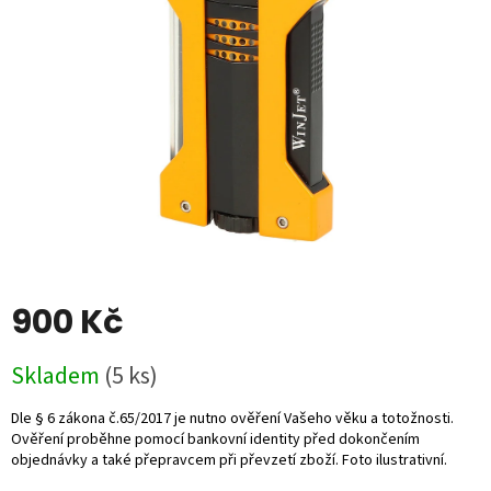
5
hvězdiček.
900 Kč
Měrná
Skladem
(5 ks)
cena: