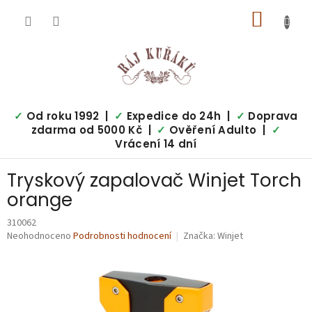
Přejít
NÁKUP
na
obsah
KOŠÍK
✓
Od roku 1992 |
✓
Expedice do 24h |
✓
Doprava
zdarma od 5000 Kč |
✓
Ověření Adulto |
✓
Vrácení 14 dní
Tryskový zapalovač Winjet Torch
orange
310062
Průměrné
Neohodnoceno
Podrobnosti hodnocení
Značka:
Winjet
hodnocení
produktu
je
0,0
z