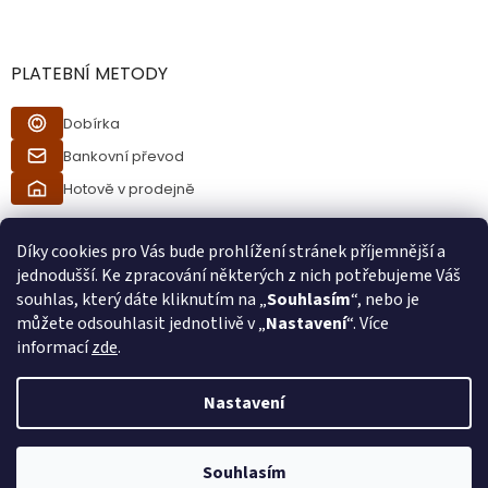
PLATEBNÍ METODY
Dobírka
Bankovní převod
Hotově v prodejně
Díky cookies pro Vás bude prohlížení stránek příjemnější a
jednodušší. Ke zpracování některých z nich potřebujeme Váš
souhlas, který dáte kliknutím na „
Souhlasím
“, nebo je
můžete odsouhlasit jednotlivě v „
Nastavení
“. Více
informací
zde
.
Vytvořil Shoptet
Nastavení
Při procesu objednávání bude ověřeno, zda jste starší 18ti let pomocí
Copyright 2026
Ráj kuřáků
. Všechna práva vyhrazena.
bankovní identity. Při převzetí zboží od kurýra bude také ověřeno, zda
Souhlasím
jste starší 18ti let.