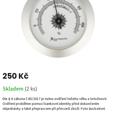
5
hvězdiček.
250 Kč
Měrná
Skladem
(2 ks)
cena: