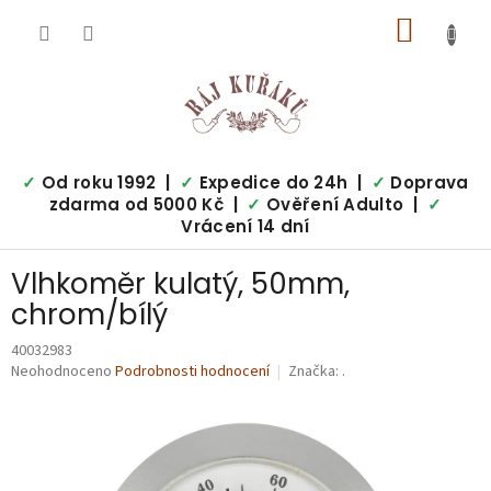
Přejít
NÁKUP
na
obsah
KOŠÍK
✓
Od roku 1992 |
✓
Expedice do 24h |
✓
Doprava
zdarma od 5000 Kč |
✓
Ověření Adulto |
✓
Vrácení 14 dní
Vlhkoměr kulatý, 50mm,
chrom/bílý
40032983
Průměrné
Neohodnoceno
Podrobnosti hodnocení
Značka:
.
hodnocení
produktu
je
0,0
z