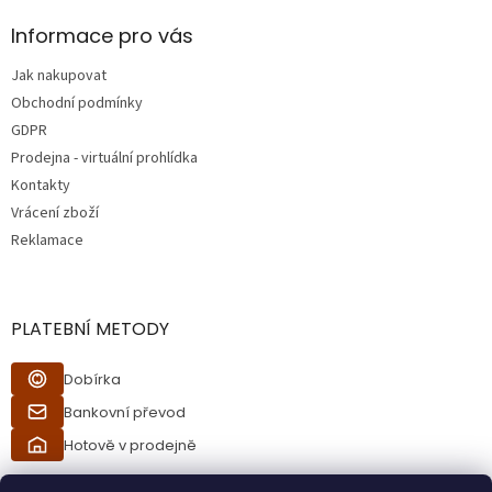
p
a
Informace pro vás
t
Jak nakupovat
í
Obchodní podmínky
GDPR
Prodejna - virtuální prohlídka
Kontakty
Vrácení zboží
Reklamace
PLATEBNÍ METODY
Dobírka
Bankovní převod
Hotově v prodejně