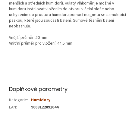
menších a středních humidorů. Kulatý vlhkoměr je možné v
humidoru instalovat vložením do otvoru v čelní ploše nebo
uchycením do prostoru humidoru pomocí magnetu se samolepící
páskou, které jsou součástí balení. Gumové těsnění balení
neobsahuje.
Vnější průměr: 50 mm
Vnitřní průměr pro vložení: 44,5 mm
Doplňkové parametry
Kategorie
:
Humidory
EAN
:
9008122091044
Z
á