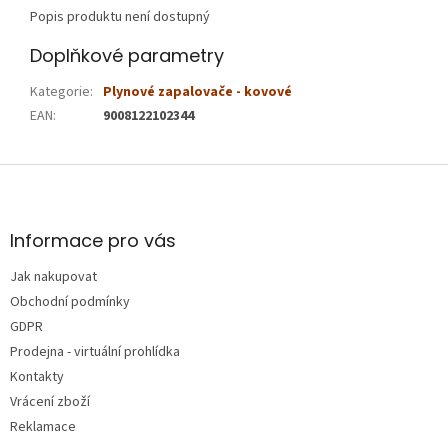
Popis produktu není dostupný
Doplňkové parametry
Kategorie
:
Plynové zapalovače - kovové
EAN
:
9008122102344
Z
á
p
a
Informace pro vás
t
Jak nakupovat
í
Obchodní podmínky
GDPR
Prodejna - virtuální prohlídka
Kontakty
Vrácení zboží
Reklamace