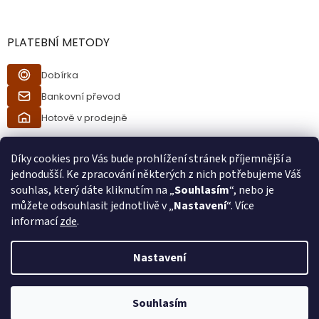
PLATEBNÍ METODY
Dobírka
Bankovní převod
Hotově v prodejně
Díky cookies pro Vás bude prohlížení stránek příjemnější a
jednodušší. Ke zpracování některých z nich potřebujeme Váš
souhlas, který dáte kliknutím na „
Souhlasím
“, nebo je
můžete odsouhlasit jednotlivě v „
Nastavení
“. Více
informací
zde
.
Vytvořil Shoptet
Nastavení
Při procesu objednávání bude ověřeno, zda jste starší 18ti let pomocí
Copyright 2026
Ráj kuřáků
. Všechna práva vyhrazena.
bankovní identity. Při převzetí zboží od kurýra bude také ověřeno, zda
Souhlasím
jste starší 18ti let.