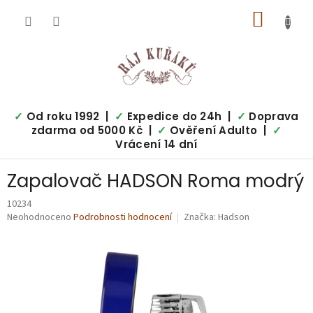
Přejít
NÁKUP
na
obsah
KOŠÍK
✓
Od roku 1992 |
✓
Expedice do 24h |
✓
Doprava
zdarma od 5000 Kč |
✓
Ověření Adulto |
✓
Vrácení 14 dní
Zapalovač HADSON Roma modrý
10234
Průměrné
Neohodnoceno
Podrobnosti hodnocení
Značka:
Hadson
hodnocení
produktu
je
0,0
z
5
hvězdiček.