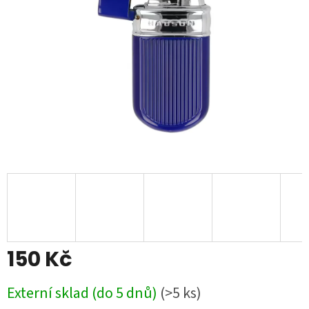
150 Kč
Měrná
Externí sklad (do 5 dnů)
(>5 ks)
cena: