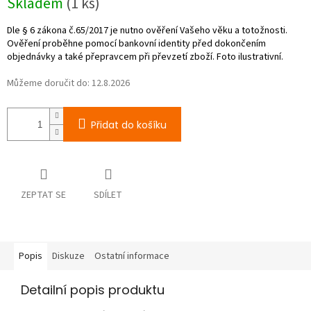
Skladem
(1 ks)
cena:
Můžeme doručit do:
12.8.2026
Přidat do košíku
ZEPTAT SE
SDÍLET
Popis
Diskuze
Ostatní informace
Detailní popis produktu