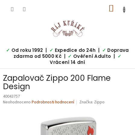
Přejít
NÁKUP
na
obsah
KOŠÍK
✓
Od roku 1992 |
✓
Expedice do 24h |
✓
Doprava
zdarma od 5000 Kč |
✓
Ověření Adulto |
✓
Vrácení 14 dní
Zapalovač Zippo 200 Flame
Design
40043757
Průměrné
Neohodnoceno
Podrobnosti hodnocení
Značka:
Zippo
hodnocení
produktu
je
0,0
z