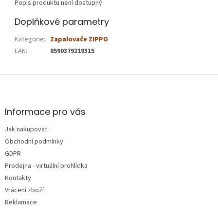
Popis produktu není dostupný
Doplňkové parametry
Kategorie
:
Zapalovače ZIPPO
EAN
:
8590379219315
Z
á
p
a
Informace pro vás
t
Jak nakupovat
í
Obchodní podmínky
GDPR
Prodejna - virtuální prohlídka
Kontakty
Vrácení zboží
Reklamace