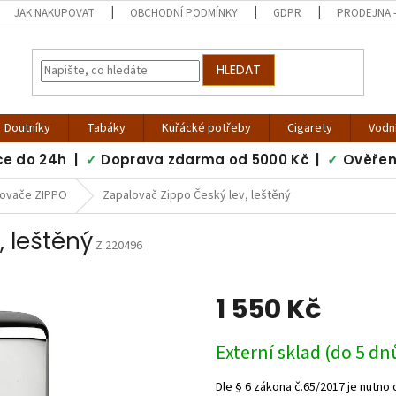
JAK NAKUPOVAT
OBCHODNÍ PODMÍNKY
GDPR
PRODEJNA -
HLEDAT
Doutníky
Tabáky
Kuřácké potřeby
Cigarety
Vodn
ce do 24h |
✓
Doprava zdarma od 5000 Kč |
✓
Ověřen
lovače ZIPPO
Zapalovač Zippo Český lev, leštěný
 leštěný
Z 220496
1 550 Kč
Měrná
Externí sklad (do 5 dn
cena: