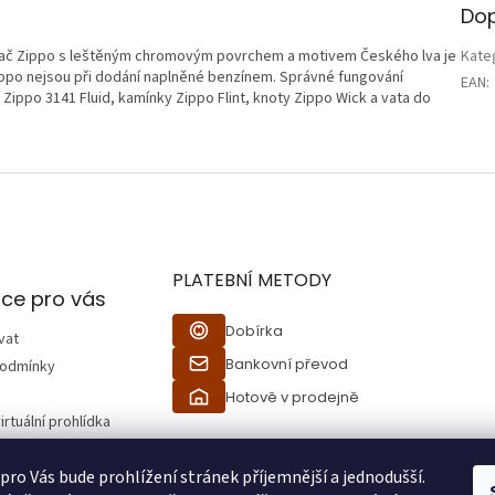
Dop
vač Zippo s leštěným chromovým povrchem a motivem Českého lva je
Kate
ippo nejsou při dodání naplněné benzínem. Správné fungování
EAN
:
 Zippo 3141 Fluid, kamínky Zippo Flint, knoty Zippo Wick a vata do
PLATEBNÍ METODY
ce pro vás
Dobírka
vat
Bankovní převod
podmínky
Hotově v prodejně
irtuální prohlídka
 pro Vás bude prohlížení stránek příjemnější a jednodušší.
ží