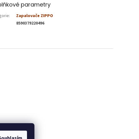
lňkové parametry
gorie
:
Zapalovače ZIPPO
8590379220496
Souhlasím