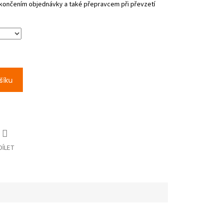
šíku
DÍLET