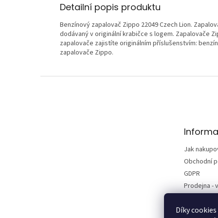
Detailní popis produktu
Benzínový zapalovač Zippo 22049 Czech Lion. Zapalo
dodávaný v originální krabičce s logem. Zapalovače Z
zapalovače zajistíte originálním příslušenstvím: benzín
zapalovače Zippo.
Z
á
p
a
t
Informa
í
Jak nakupo
Obchodní 
GDPR
Prodejna - v
Kontakty
Díky cookies
Vrácení zbo